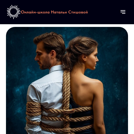
Онлайн-школа Натальи Стишовой