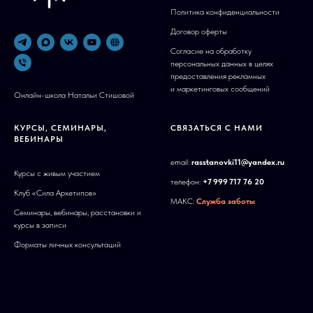
Политика конфиденциальности
Договор оферты
Согласие на обработку
персональных данных в целях
предоставления рекламных
и маркетинговых сообщений
Онлайн-школа Натальи Стишовой
КУРСЫ, СЕМИНАРЫ,
СВЯЗАТЬСЯ С НАМИ
ВЕБИНАРЫ
email:
rasstanovki11@yandex.ru
Курсы с живым участием
телефон:
+7 999 717 76 20
Клуб «Сила Архетипов»
МАКС:
Служба заботы
Семинары, вебинары, расстановки и
курсы в записи
Форматы личных консультаций