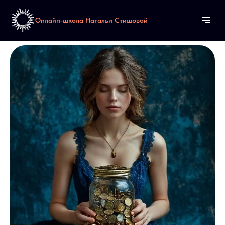
Онлайн-школа Натальи Стишовой