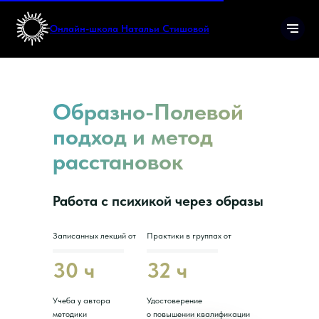
Онлайн-школа Натальи Стишовой
Образно-Полевой
подход и метод
расстановок
Работа с психикой через образы
Записанных лекций от
Практики в группах от
30 ч
32 ч
Учеба у автора
Удостоверение
методики
о повышении квалификации