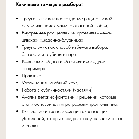
Ключевые темы для разбора:
Треугольник как воссоздание родительской
Умение держать в порядке свое поле
семьи или поиск маминой/папиной любви.
отношений — ключевой навык для
Внутреннее расщепление: архетипы «жена-
профессионалов и основа личного
благополучия.
шлюха», «мадонна-блудница».
Треугольник как способ избежать выбора,
близости и глубины в паре.
Комплексы Эдипа и Электры: исследуем
на примерах.
Практика:
Упражнения на общий круг.
Работа с субличностями (частями).
Анализ детских фантазий и решений, которые
стали основой для «программы» треугольника.
Выявление и трансформация охраняющих
убеждений, которые создают треугольники снова
и снова.