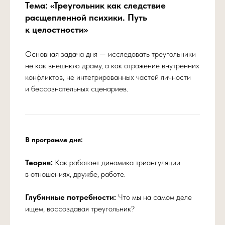
Тема: «Треугольник как следствие
Четкое видение динамик, скрытых
за ролями «обманутый», «изменник»,
расщепленной психики. Путь
«любовник».
к целостности»
Основная задача дня — исследовать треугольники
не как внешнюю драму, а как отражение внутренних
конфликтов, не интегрированных частей личности
и бессознательных сценариев.
Практические инструменты для
самодиагностики и начала движения
к целостности.
В программе дня:
Теория:
Как работает динамика триангуляции
в отношениях, дружбе, работе.
Ясность в отношении следующих
шагов для выхода из деструктивных
сценариев.
Глубинные потребности:
Что мы на самом деле
ищем, воссоздавая треугольник?