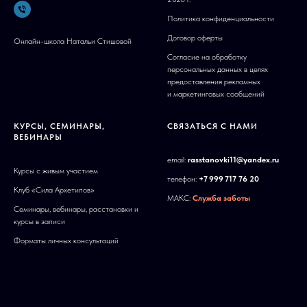
Политика конфиденциальности
Договор оферты
Онлайн-школа Натальи Стишовой
Согласие на обработку
персональных данных в целях
предоставления рекламных
и маркетинговых сообщений
КУРСЫ, СЕМИНАРЫ,
СВЯЗАТЬСЯ С НАМИ
ВЕБИНАРЫ
email:
rasstanovki11@yandex.ru
Курсы с живым участием
телефон:
+7 999 717 76 20
Клуб «Сила Архетипов»
МАКС:
Служба заботы
Семинары, вебинары, расстановки и
курсы в записи
Форматы личных консультаций